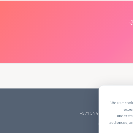
ج.
تواصل معنا
We use cooki
دبي، الإمارات
exper
واتساب
+971 54 422 3627
understa
audiences, an
info@lafolie.me