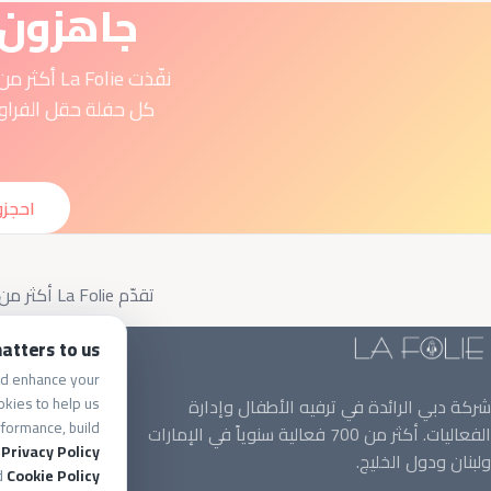
جاهزون ل
احجزو
تقدّم La Folie أكثر من
الخدمات
atters to us
and enhance your
حفلات أعياد الم
okies to help us
شركة دبي الرائدة في ترفيه الأطفال وإدارة
ثيمات الحفلات
formance, build
الفعاليات. أكثر من 700 فعالية سنوياً في الإمارات
تطوير مهارات ا
r
Privacy Policy
ولبنان ودول الخليج.
المخيمات الخا
d
Cookie Policy