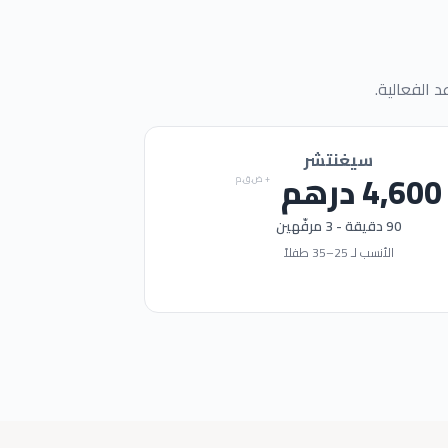
 الفعالية.
سيغنتشر
4,600
درهم
+ ض.ق.م
90
دقيقة -
3
مرفّهين
الأنسب لـ
25
–
35
طفلاً