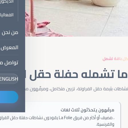
الديكور
الفعالي
من نحن
المعرض
كل باقة تشمل
تواصل مع
ما تشمله حفلة حقل الفراولة من e
ENGLISH
نشاطات بثيمة حقل الفراولة، تزيين متكامل، ومرفّهون محترفون للأطف
مرفّهون يتحدّثون ثلاث لغات
، مضيف أو أكثر من فريق La Folie يقودون نشاطات حفلة حق
والفرنسية.