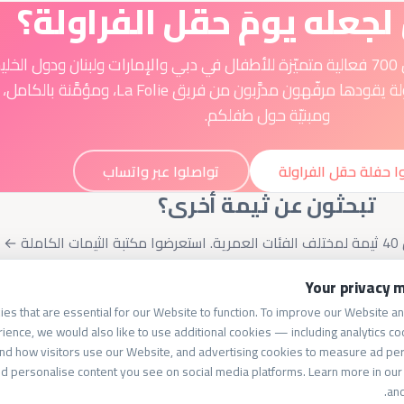
جعله يومَ حقل الفراولة؟
نفّذت La Folie أكثر من 700 فعالية متميّزة للأطفال في دبي والإمارات ولبنان ودول الخلي
كل حفلة حقل الفراولة يقودها مرفّهون مدرَّبون من فريق La Folie، ومؤمَّنة بالكامل،
ومبنيّة حول طفلكم.
ا حفلة حقل الفراولة
تواصلوا عبر واتساب
تبحثون عن ثيمة أخرى؟
40
ثيمة لمختلف الفئات العمرية.
استعرضوا مكتبة الثيمات الكاملة ←
الشركة
Your privacy m
es that are essential for our Website to function. To improve our Website 
يلاد
من نحن
ience, we would also like to use additional cookies — including analytics co
معرض الفعاليات
nd how visitors use our Website, and advertising cookies to measure ad per
لأطفال
تواصل معنا
d personalise content you see on social media platforms. Learn more in ou
صة
.
an