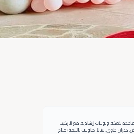
ة، قاعدة كعكة، ولوحات إرشادية. مع التركيب
ض، جدران حلوى، بيناتا، طاولات بالثيمة) متاح