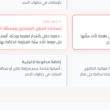
كإضافات في خطوات الحجز.
إعدادات الحقل الباستيل ومحطّة ا
طفلة تأخذ سلّتها
، خلفية حقل بأشجار صغيرة ورديّة، أزها
ح.
كل ضيفة تأخذ سلّة الفراولة الخاصّة بها.
إضافة مدفوعة اختيارية
فعالية. الكتالوج
، أضيفوا شاحنة عصير فراولة طازج، أو محطّة
Essential Cookie
ALWAYS ENABLED
هكذا نحافظ على تميّز
الخيارات في خطوات الحجز.
Analytics Cookies (Google Analytics