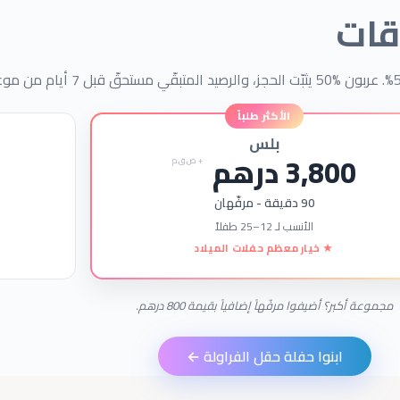
اقات
50%
يثبّت الحجز، والرصيد المتبقّي مستحقّ قبل
7
أيام من موعد
Advertising & Social Media Cookies (Meta Pixel and Googl
Ads
بلس
3,800
درهم
+ ض.ق.م
90
دقيقة - مرفّهان
الأنسب لـ
12
–
25
طفلاً
★ خيار معظم حفلات الميلاد
مجموعة أكبر؟ أضيفوا مرفّهاً إضافياً بقيمة
800
درهم.
ابنوا حفلة حقل الفراولة ←