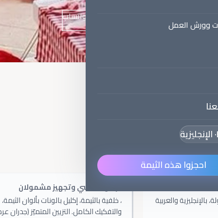
تواصلوا عبر واتساب
احجزوا هذه الحفلة ←
ات وورش العمل
نا
La Foli
· الإنجليزية
ال من
1
إلى
5
سنوات.
احجزوا هذه الثيمة
تزيين أساسي وتجهيز مشمولان
ل الفراولة، بالإنجليزية والعربية
، خلفية بالثيمة، إكليل بالونات بألوان الثيم
والتفكيك الكامل. التزيين المتميّز (جدران عر