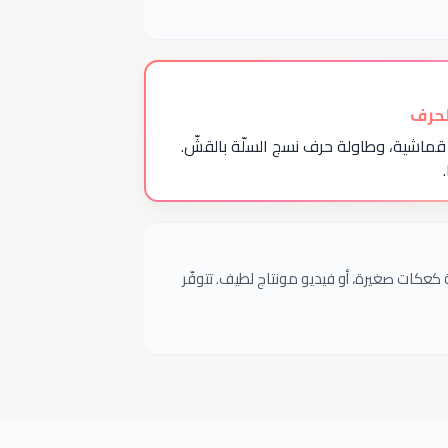
لحرف
ر قماشية، وطاولة حرف نسج السلّة بالقشّ.
 كعكات صغيرة، أو فيديو مونتاج لطيف. تتوفّر