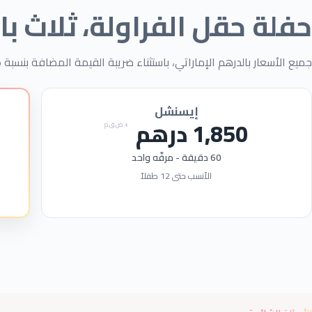
حفلة حقل الفراولة، ثلاث ب
جميع الأسعار بالدرهم الإماراتي، باستثناء ضريبة القيمة المضافة بنسبة 5%. عربون
e
)
إيسنشل
1,850
درهم
+ ض.ق.م
60
دقيقة - مرفّه واحد
الأنسب حتى
12
طفلاً