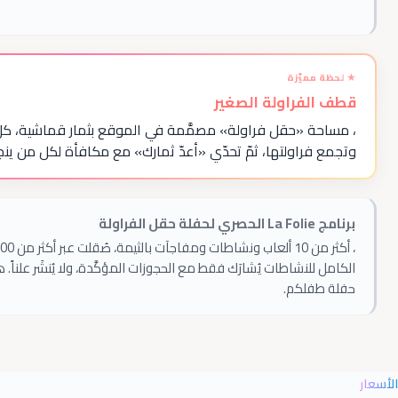
قطف الفراولة الصغير
، مساحة «حقل فراولة» مصمَّمة في الموقع بثمار قماشية، كل 
وتجمع فراولتها، ثمّ تحدّي «أعدّ ثمارك» مع مكافأة لكل من ينج
برنامج La Folie الحصري لحفلة حقل الفراولة
، أكثر من
10
ألعاب ونشاطات ومفاجآت بالثيمة، صُقلت عبر أكثر من
700
s
الكامل للنشاطات يُشارَك فقط مع الحجوزات المؤكَّدة، ولا يُنشَر علناً. 
حفلة طفلكم.
الأسعار
)