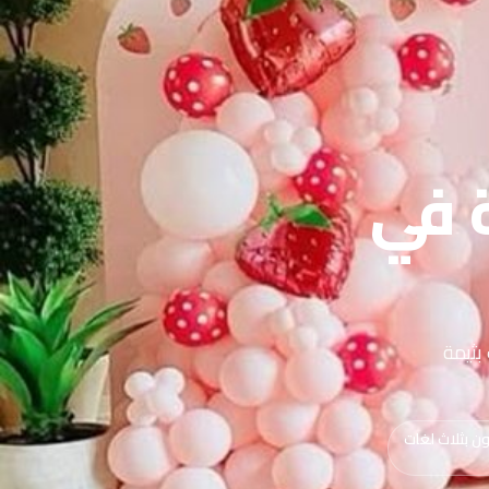
ة في
عاب بثيمة
ن بثلاث لغات