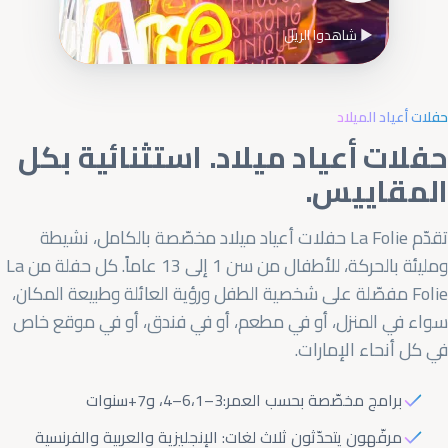
▶ شاهدوا الريل
حفلات أعياد الميلاد
حفلات أعياد ميلاد. استثنائية بكل
المقاييس.
تقدّم La Folie حفلات أعياد ميلاد مخصّصة بالكامل، نشيطة
ومليئة بالحركة، للأطفال من سن 1 إلى 13 عاماً. كل حفلة من La
Folie مفصّلة على شخصية الطفل ورؤية العائلة وطبيعة المكان،
سواء في المنزل، أو في مطعم، أو في فندق، أو في موقع خاص
في كل أنحاء الإمارات.
برامج مخصّصة بحسب العمر:
1–3
،
4–6
، و
+7
سنوات
مرفّهون يتحدّثون ثلاث لغات: الإنجليزية والعربية والفرنسية