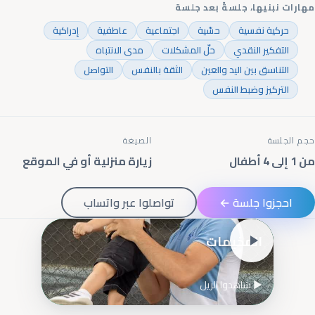
مهارات نبنيها، جلسةً بعد جلسة
حركية نفسية
حسّية
اجتماعية
عاطفية
إدراكية
التفكير النقدي
حلّ المشكلات
مدى الانتباه
التناسق بين اليد والعين
الثقة بالنفس
التواصل
التركيز وضبط النفس
حجم الجلسة
الصيغة
من 1 إلى 4 أطفال
زيارة منزلية أو في الموقع
احجزوا جلسة ←
تواصلوا عبر واتساب
المخيمات
▶ شاهدوا الريل