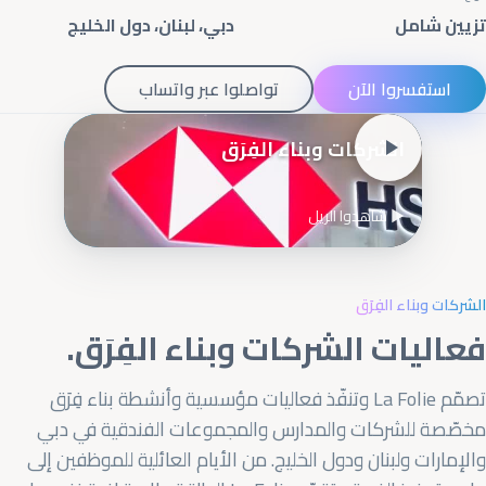
تزيين شامل
دبي، لبنان، دول الخليج
استفسروا الآن
تواصلوا عبر واتساب
الشركات وبناء الفِرَق
▶ شاهدوا الريل
الشركات وبناء الفِرَق
فعاليات الشركات وبناء الفِرَق.
تصمّم La Folie وتنفّذ فعاليات مؤسسية وأنشطة بناء فِرَق
مخصّصة للشركات والمدارس والمجموعات الفندقية في دبي
والإمارات ولبنان ودول الخليج. من الأيام العائلية للموظفين إلى