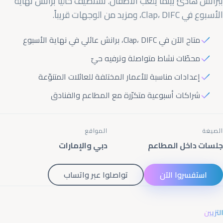
ببرانش هادئ بينما يلعب الأطفال. نستضيف حالياً برانش نهاية
Advertising & Social Media Cookies
الأسبوع في
DIFC
،
Clap
، ومزيد من الوجهات قريباً.
(Meta Pixel and Google Ads)
متاح الآن في
DIFC
،
Clap
، برانش عائلي في نهاية الأسبوع
محطّات نشاط متواصلة وترفيه حيّ
إعدادات مناسبة للأعمار المختلفة للعائلات المتنوّعة
شراكات أسبوعية متكرّرة مع المطاعم والفنادق
الصيغة
المواقع
جلسات داخل المطاعم
دبي والإمارات
استفسروا الآن
تواصلوا عبر واتساب
التزيين