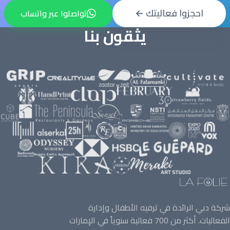
احجزوا فعاليتك ←
تواصلوا عبر واتساب
يثقون بنا
ن La Folie مع علامات تجارية وأماكن ومدارس ومؤسسات رائدة في الإمارات — من الضيافة والتجزئة إلى التعليم والجهات الحكومية والأسماء العالمية — مقدّمةً أكثر من 700 فعالية سنويًا في دبي ولبنان ودول الخليج.
شركة دبي الرائدة في ترفيه الأطفال وإدارة
الفعاليات. أكثر من 700 فعالية سنوياً في الإمارات