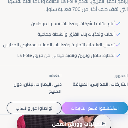
برامج تحفيز الفريق، تقدّم La Folie الطاقة والاحترافية نفسها
التي تقف خلف أكثر من 700 فعالية سنويًا.
أيام عائلية للشركات وفعاليات تقدير الموظفين
ألعاب وتحدّيات بناء الفِرَق وأنشطة جماعية
تفعيل العلامات التجارية وفعاليات المولات ومعارض المدارس
تخطيط كامل وتزيين وتنفيذ ميداني من فريق La Folie
الجمهور
التغطية
الشركات، المدارس، الضيافة
دبي، الإمارات، لبنان، دول
الخليج
استكشفوا قسم الشركات
تواصلوا عبر واتساب
الفعاليات وورش العمل