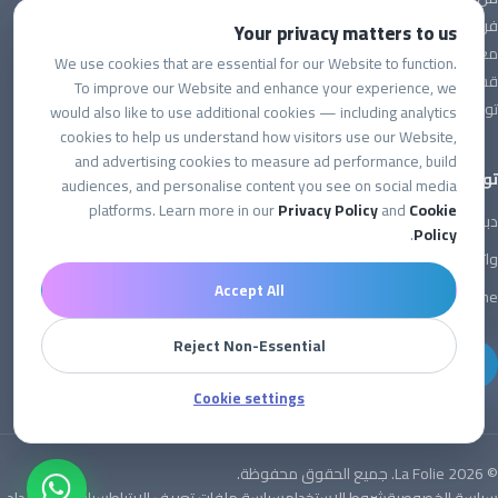
فريقنا
Your privacy matters to us
معرض الفعاليات
We use cookies that are essential for our Website to function.
قسم الشركات
To improve our Website and enhance your experience, we
تواصل معنا
would also like to use additional cookies — including analytics
cookies to help us understand how visitors use our Website,
and advertising cookies to measure ad performance, build
تواصل معنا
audiences, and personalise content you see on social media
platforms. Learn more in our
Privacy Policy
and
Cookie
دبي، الإمارات
.
Policy
واتساب
Accept All
info@lafolie.me
Reject Non-Essential
احجزوا الآن
Cookie settings
© 2026 La Folie. جميع الحقوق محفوظة.