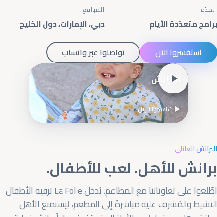
المدّة
المواقع
برامج متعدّدة الأيام
دبي، الإمارات، دول الخليج
استفسروا الآن
تواصلوا عبر واتساب
البرانش
Essential Cookies
ALWAYS ENABLED
▶ شاهدوا الريل
البرانش العائلي
برانش للأهل. لعب للأطفال.
Analytics Cookies (Google Analytics)
اطّلعوا على تعاوناتنا مع المطاعم. يُدخل La Folie ترفيه الأطفال
النشيط والمُشرَف عليه مباشرةً إلى المطعم، ليستمتع الأهل