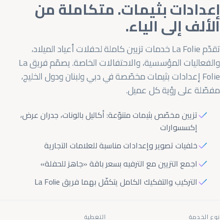
إعدادات بثيمات. متكاملة من
الألف إلى الياء.
تقدّم La Folie خدمات تزيين كاملة لحفلات أعياد الميلاد،
والفعاليات المؤسسية، والاحتفالات الخاصة. يصمّم فريق La
Folie إعدادات بثيمات مخصّصة في دبي ولبنان ودول الخليج،
مفصّلة على رؤية كل عميل.
تزيين مخصّص بثيمات متنوّعة: أكاليل بالونات، جدران عرض،
إكسسوارات
خلفيات تصوير وإعدادات مناسبة للعلامات التجارية
اجمع التزيين مع الترفيه بسعر باقة «جاهز للحفلة»
التركيب والتفكيك الكامل يتكفّل بهما فريق La Folie
نوع الخدمة
التغطية