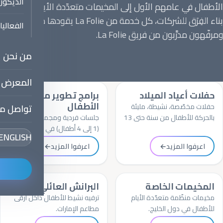
الديكور
الأطفال في عامهم الأول إلى المخيمات متعدّدة الأيام وفعاليات
بناء الفِرَق للشركات، كل خدمة من La Folie يقودها مدرّبون
الفعالي
ومرفّهون مدرَّبون من فريق La Folie.
من نحن
المعرض
حفلات أعياد الميلاد
برامج تطوير مهارات
الأطفال
حفلات مخصّصة، نشيطة، مليئة
تواصل مع
بالحركة للأطفال من سنة حتى 13
جلسات فردية ومجموعات صغيرة
عاماً.
(1 إلى 4 أطفال) في المنزل أو في
ENGLISH
الموقع.
اعرفوا المزيد
←
اعرفوا المزيد
←
المخيمات الخاصة
البرانش العائلي
مخيمات منظّمة متعدّدة الأيام
ترفيه نشيط للأطفال داخل أرقى
للأطفال في دول الخليج.
مطاعم الإمارات.