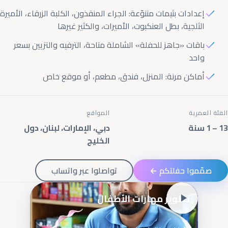
إعدادات بثيمات متنوّعة: الجراء المنقذون، الكلبة الزرقاء، الأميرة
الثلجية، بطل العنكبوت، الأميرات، والكثير غيرها
باقات «جاهز للحفلة» الشاملة متاحة، الترفيه والتزيين بسعر
واحد
أماكن مرنة: المنزل، فندق، مطعم، أو موقع خاص
الفئة العمرية
المواقع
1 – 13
سنة
دبي، الإمارات، لبنان، دول
الخليج
صمّموا حفلتكم ←
تواصلوا عبر واتساب
تطوير مهارات الأطفال