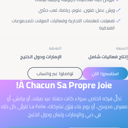
ورش عمل: فنون، علوم، رياضة، لعب حسّي
تفعيلات للعلامات التجارية وفعاليات المولات للمجموعات
الفندقية
الصيغة
التغطية
إنتاج فعاليات شامل
الإمارات ودول الخليج
استفسروا الآن
تواصلوا عبر واتساب
À Chacun Sa Propre Joie!
لكلٍّ فرحُه الخاص. سواء كانت حفلة عيد ميلاد، أو برانش، أو
معرض مدرسي، أو يوم بناء فِرَق لشركتك، La Folie تتولّى كل ذلك
في دبي والإمارات ولبنان ودول الخليج.