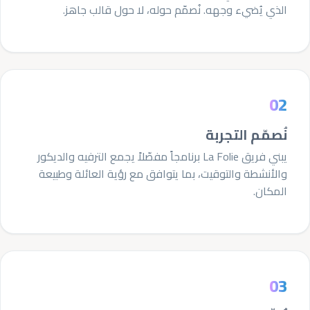
الذي يُضيء وجهه. نُصمّم حوله، لا حول قالب جاهز.
Essential Cookies
ALWAYS ENABLED
02
نُصمّم التجربة
يبني فريق La Folie برنامجاً مفصّلاً يجمع الترفيه والديكور
والأنشطة والتوقيت، بما يتوافق مع رؤية العائلة وطبيعة
Analytics Cookies (Google Analytics)
المكان.
Advertising & Social Media Cookies
03
(Meta Pixel and Google Ads)