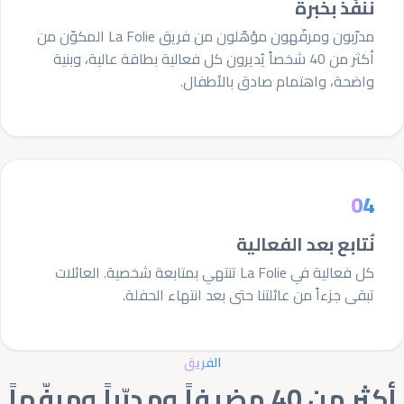
نُنفّذ بخبرة
مدرّبون ومرفّهون مؤهّلون من فريق La Folie المكوّن من
أكثر من 40 شخصاً يُديرون كل فعالية بطاقة عالية، وبنية
واضحة، واهتمام صادق بالأطفال.
04
نُتابع بعد الفعالية
كل فعالية في La Folie تنتهي بمتابعة شخصية. العائلات
تبقى جزءاً من عائلتنا حتى بعد انتهاء الحفلة.
الفريق
أكثر من 40 مضيفاً ومدرّباً ومرفّهاً