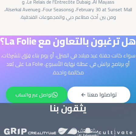
Al Mayass
، و
Le Relais de l'Entrecôte Dubai
، و
February 30 at Sunset Mall
، و
Four Seasons
، و
Alserkal Avenue
،
ومن بين أحبّ مطاعم دبي والمجموعات الفندقية.
هل ترغبون بالتعاون مع La Folie؟
سواء كانت حفلة عيد ميلاد في المنزل، أو يوم بناء فِرَق للشركات،
أو برنامج برانش في عطلة نهاية الأسبوع، La Folie على بُعد
مكالمة واحدة.
تواصلوا معنا ←
تواصل عبر واتساب
يثقون بنا