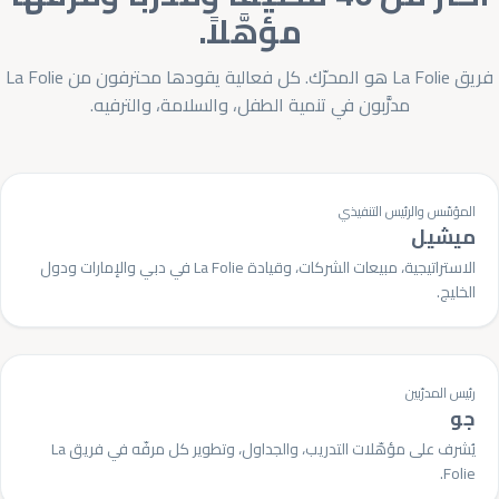
مؤهَّلاً.
فريق La Folie هو المحرّك. كل فعالية يقودها محترفون من La Folie
مدرَّبون في تنمية الطفل، والسلامة، والترفيه.
المؤسّس والرئيس التنفيذي
ميشيل
الاستراتيجية، مبيعات الشركات، وقيادة La Folie في دبي والإمارات ودول
الخليج.
رئيس المدرّبين
جو
يُشرف على مؤهّلات التدريب، والجداول، وتطوير كل مرفّه في فريق La
Folie.