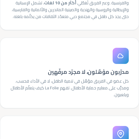
والفرنسية. وعبر الفريق نُغطّي
أكثر من 10 لغات
، تشمل الإسبانية
والإيطالية والروسية والهندية والصينية الماندرين والألمانية والفارسية،
حتى يجد كل طفل في مجتمع دبي متعدّد الثقافات من يكلّمه بلغته.
مدرّبون مؤهّلون، لا مجرّد مرفّهين
كل عضو في الفريق مؤهّل في تنمية الطفل، لا في الأداء فحسب،
ومدرَّب على معايير حماية الأطفال. تفهم La Folie كيف يتعلّم الأطفال
ويلعبون.