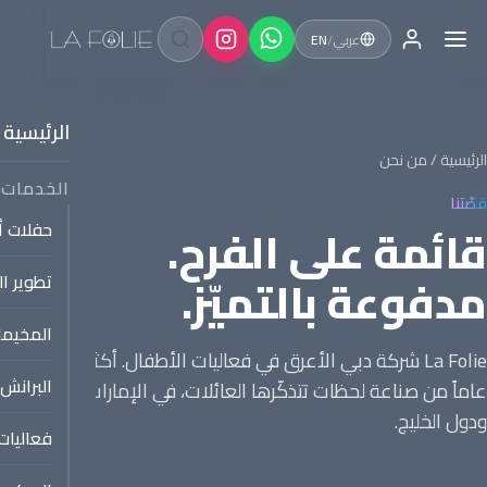
عربي
/
EN
الرئيسية
الرئيسية
/ من نحن
الخدمات
قصّتنا
قائمة على الفرح.
حفلات أع
مدفوعة بالتميّز.
تطوير ا
المخيما
La Folie شركة دبي الأعرق في فعاليات الأطفال. أكثر من 11
البرانش
عاماً من صناعة لحظات تتذكّرها العائلات، في الإمارات ولبنان
ودول الخليج.
فعاليات