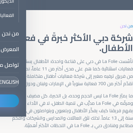
الديكور
الفعالي
من نحن
من نحن
شركة دبي الأكثر خبرةً في فعاليات
الأطفال.
المعرض
تأسّست La Folie في دبي على قناعة واحدة: الأطفال يستحقّون
تواصل مع
فعاليات استثنائية كما هم. على مدى أكثر من 11 عاماً، نمت La Folie
من فريق ترفيه صغير إلى شركة فعاليات أطفال متكاملة الخدمات،
ENGLISH
تقدّم أكثر من 700 فعالية سنوياً في الإمارات ولبنان ودول الخليج.
ما يميّز La Folie ليس الحجم وحده، بل الخبرة. كل مضيف ومدرّب
ومرفّه في La Folie مدرَّب في تنمية الطفل، لا في الأداء فحسب.
يفهم فريقنا كيف يفكّر الأطفال ويلعبون ويتواصلون في كل عمر، من
سنة إلى 13 عاماً. لذلك تثق العائلات والمدارس والشركات وأفخم
مطاعم وفنادق دبي بـ La Folie في اللحظات الأكثر أهميّة.