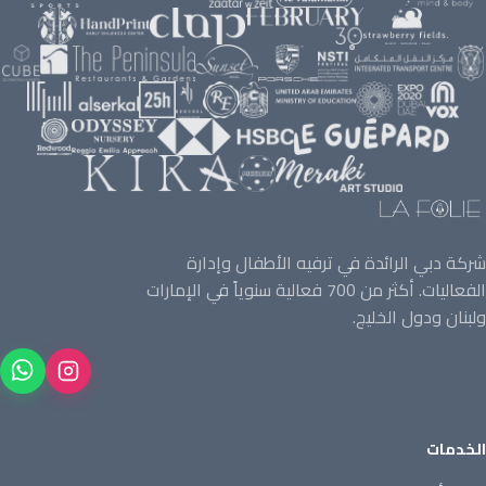
ن La Folie مع علامات تجارية وأماكن ومدارس ومؤسسات رائدة في الإمارات — من الضيافة والتجزئة إلى التعليم والجهات الحكومية والأسماء العالمية — مقدّمةً أكثر من 700 فعالية سنويًا في دبي ولبنان ودول الخليج.
شركة دبي الرائدة في ترفيه الأطفال وإدارة
الفعاليات. أكثر من 700 فعالية سنوياً في الإمارات
ولبنان ودول الخليج.
الخدمات