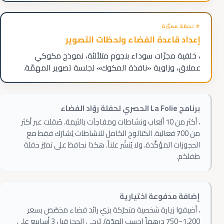
إعداد قاعدة الفضاء ولحظات التصوير
، خلفية مجرّات سوداء بنجوم متلألئة، نموذج مكوكي
عملاق، وزاوية «نافذة المكوك» لجلسة تصوير المهمّة.
برنامج La Folie الحصري لحفلة روّاد الفضاء
، أكثر من
10
ألعاب ونشاطات ومفاجآت بالثيمة، صُقلت عبر أكثر
من
700
فعالية. الكتالوج الكامل للنشاطات يُشارَك فقط مع
الحجوزات المؤكَّدة، ولا يُنشَر علناً. هكذا نحافظ على تميّز حفلة
طفلكم.
إضافة مدفوعة اختيارية
، أضيفوا زيارة شخصية متحرّكة بزيّ رائد فضاء مخصّص بسعر
750–1,200
درهماً (حسب المدّة). يُرجى الحجز قبل
3
أسابيع على