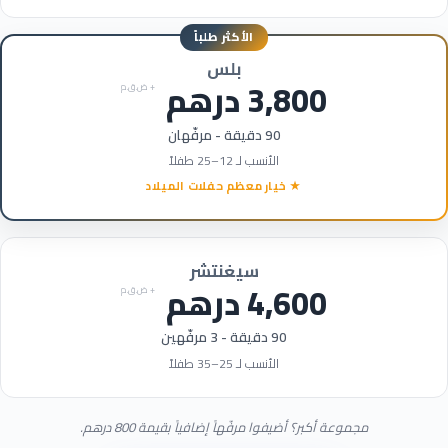
بلس
3,800
درهم
+ ض.ق.م
90
دقيقة - مرفّهان
الأنسب لـ
12
–
25
طفلاً
★ خيار معظم حفلات الميلاد
سيغنتشر
4,600
درهم
+ ض.ق.م
90
دقيقة -
3
مرفّهين
الأنسب لـ
25
–
35
طفلاً
مجموعة أكبر؟ أضيفوا مرفّهاً إضافياً بقيمة
800
درهم.