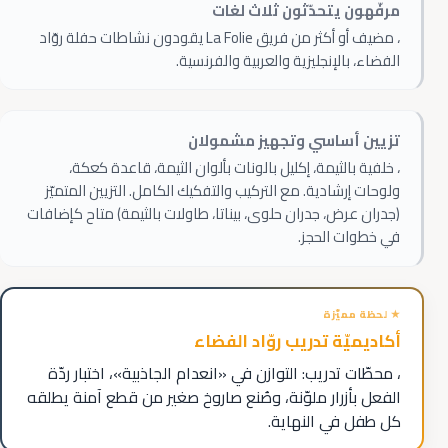
مرفّهون يتحدّثون ثلاث لغات
، مضيف أو أكثر من فريق La Folie يقودون نشاطات حفلة روّاد
الفضاء، بالإنجليزية والعربية والفرنسية.
تزيين أساسي وتجهيز مشمولان
، خلفية بالثيمة، إكليل بالونات بألوان الثيمة، قاعدة كعكة،
ولوحات إرشادية. مع التركيب والتفكيك الكامل. التزيين المتميّز
(جدران عرض، جدران حلوى، بيناتا، طاولات بالثيمة) متاح كإضافات
في خطوات الحجز.
أكاديميّة تدريب روّاد الفضاء
، محطّات تدريب: التوازن في «انعدام الجاذبية»، اختبار ردّة
الفعل بأزرار ملوّنة، وصُنع صاروخ صغير من قطع آمنة يطلقه
كل طفل في النهاية.