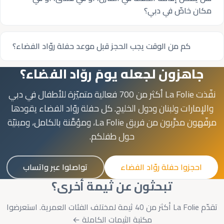
مكان خاصّ في دبي؟
كم من الوقت يجب الحجز قبل موعد حفلة روّاد الفضاء؟
جاهزون لجعله يومَ روّاد الفضاء؟
نفّذت La Folie أكثر من 700 فعالية متميّزة للأطفال في دبي
والإمارات ولبنان ودول الخليج. كل حفلة روّاد الفضاء يقودها
مرفّهون مدرَّبون من فريق La Folie، ومؤمَّنة بالكامل، ومبنيّة
حول طفلكم.
احجزوا حفلة روّاد الفضاء
تواصلوا عبر واتساب
تبحثون عن ثيمة أخرى؟
تقدّم La Folie أكثر من
40
ثيمة لمختلف الفئات العمرية.
استعرضوا
مكتبة الثيمات الكاملة ←