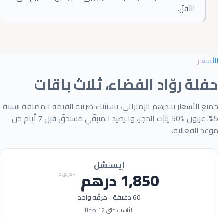
الأقلّ.
Essential Cookies
ALWAYS ENABLED
الأسعار
حفلة روّاد الفضاء، ثلاث باقات
جميع الأسعار بالدرهم الإماراتي، باستثناء ضريبة القيمة المضافة بنسبة
5%. عربون
50%
يثبّت الحجز، والرصيد المتبقّي مستحقّ قبل
7
أيام من
موعد الفعالية.
Analytics Cookies (Google Analytics)
إيسنشل
1,850
درهم
+ ض.ق.م
60
دقيقة - مرفّه واحد
Advertising & Social Media Cookies
الأنسب حتى
12
طفلاً
(Meta Pixel and Google Ads)