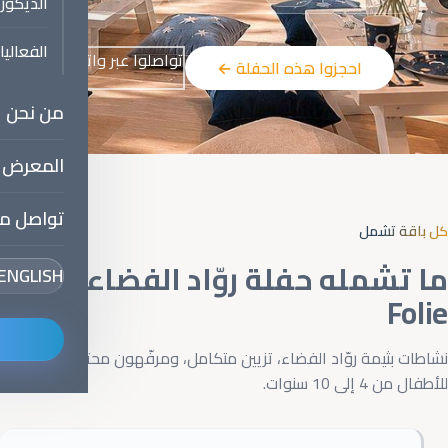
الديكور
الفعالي
تواصلوا عبر واتساب
احجزوا هذه الحفلة ←
من نحن
المعرض
تواصل مع
كل باقة تشمل
ما تشمله حفلة روّاد الفضاء من La
ENGLISH
Folie
نشاطات بثيمة روّاد الفضاء، تزيين متكامل، ومرفّهون محترفون
للأطفال من
4
إلى
10
سنوات.